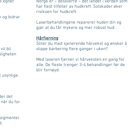
e egnet
Norge er – dessverre – det landet i verden som
har flest tilfeller av hudkreft. Solskader øker
risikoen for hudkreft.
n og bidrar
Laserbehandlingene reparerer huden din og
gjør at du får mykere og mer robust hud.
Hårfjerning
Sliter du med sjenerende hårvekst og ønsker å
il bli
slippe barbering flere ganger i uken?
nligheten
Med laseren fjerner vi hårveksten en gang for
alle. De fleste trenger 3-4 behandlinger før de
blir fornøyd.
t usynlige.
der det
 når du for
 pigmenter
d.