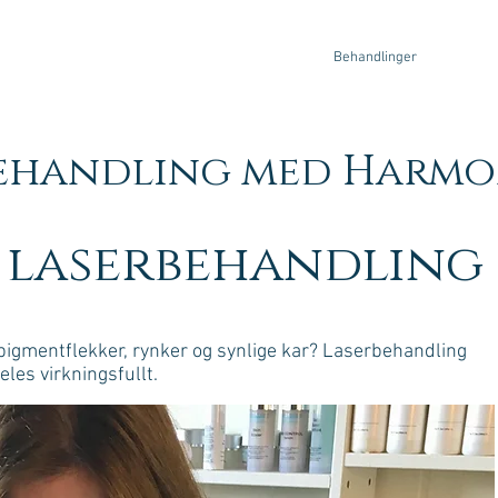
Hjem
Behandlinger
Produk
ehandling med Harmo
 laserbehandling 
, pigmentflekker, rynker og synlige kar? Laserbehandling
es virkningsfullt.