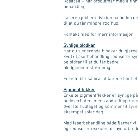
Rosacea – har problemer med å finn
behandling.
Laseren jobber i dybden på huden di
til at du får mindre rød hud.
Kontakt med for merr informasjon.
Synlige blodkar
Har du sjenerende blodkar du gjerne v
kvitt? Laserbehandling reduserer sy
og bidrar til at du får bedre
blodgjennomstrømning.
Enkelte blir så bra, at karene blir hel
Pigmentflekker
Enkelte pigmentflekker er synlige på
hudoverflaten, mens andre ligger un
øverste hudlaget og kommer til syne
eksempel soler deg.
Med laserbehandling både fjerner vi
og reduserer risikoen for nye utbrud