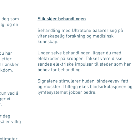
or deg som
Slik skjer behandlingen
lgi og en
Behandling med Ultratone baserer seg på
vitenskapelig forskning og medisinsk
kunnskap.
Under selve behandlingen, ligger du med
 du har
elektroder på kroppen. Takket være disse,
 etter
sendes elektriske impulser til steder som har
ler ønsker
behov for behandling.
sykdom.
Signalene stimulerer huden, bindevevev, fett
og muskler. I tillegg økes blodsirkulasjonen og
lymfesystemet jobber bedre.
 kun ved å
ger vi
.
r deg
så er villig
entimeter,