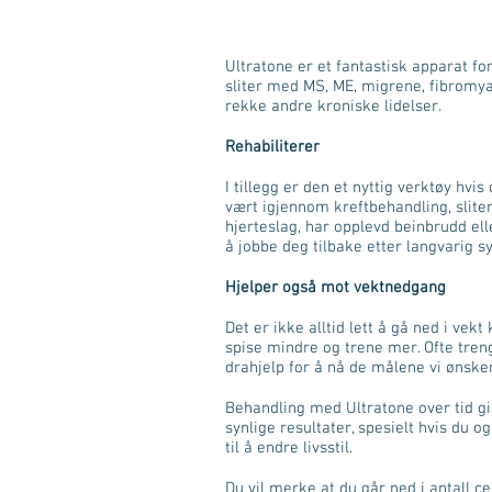
Ultratone er et fantastisk apparat f
sliter med MS, ME, migrene, fibromya
rekke andre kroniske lidelser.
Rehabiliterer
I tillegg er den et nyttig verktøy hvis
vært igjennom kreftbehandling, sliter
hjerteslag, har opplevd beinbrudd el
å jobbe deg tilbake etter langvarig 
Hjelper også mot vektnedgang
Det er ikke alltid lett å gå ned i vekt
spise mindre og trene mer. Ofte tren
drahjelp for å nå de målene vi ønsker
Behandling med Ultratone over tid gi
synlige resultater, spesielt hvis du og
til å endre livsstil.
Du vil merke at du går ned i antall c